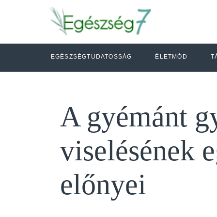
EGÉSZSÉGTUDATOSSÁG
ÉLETMÓD
T
A gyémánt g
viselésének 
előnyei