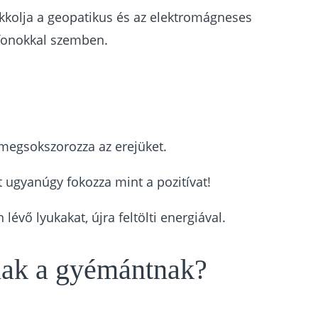
kolja a geopatikus és az elektromágneses
efonokkal szemben.
 megsokszorozza az erejüket.
t ugyanúgy fokozza mint a pozitívat!
lévő lyukakat, újra feltölti energiával.
nak a gyémántnak?