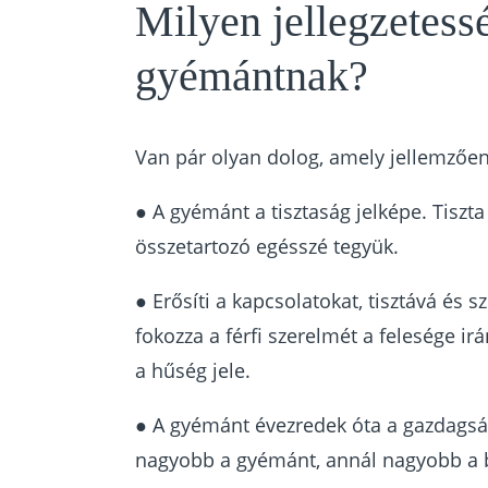
Milyen jellegzetess
gyémántnak?
Van pár olyan dolog, amely jellemzőe
● A gyémánt a tisztaság jelképe. Tiszta
összetartozó egésszé tegyük.
● Erősíti a kapcsolatokat, tisztává és sz
fokozza a férfi szerelmét a felesége ir
a hűség jele.
● A gyémánt évezredek óta a gazdagság
nagyobb a gyémánt, annál nagyobb a 