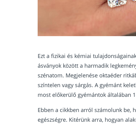
Ezt a fizikai és kémiai tulajdonságain
ásványok között a harmadik legkemény
szénatom. Megjelenése oktaéder ritkáb
színtelen vagy sárgás. A gyémánt kel
most előkerülő gyémántok általában 1-
Ebben a cikkben arról számolunk be, 
egészségre. Kitérünk arra, hogyan alak