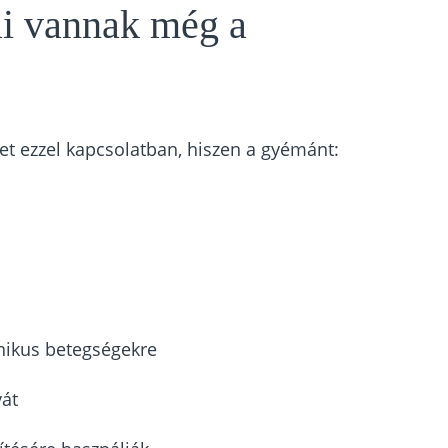
i vannak még a
t ezzel kapcsolatban, hiszen a gyémánt:
ónikus betegségekre
yát