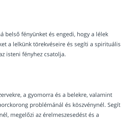
ná belső fényünket és engedi, hogy a lélek
 a lelkünk törekvéseire és segíti a spirituális
az isteni fényhez csatolja.
zervekre, a gyomorra és a belekre, valamint
, porckorong problémánál és köszvénynél. Segít
őnél, megelőzi az érelmeszesedést és a