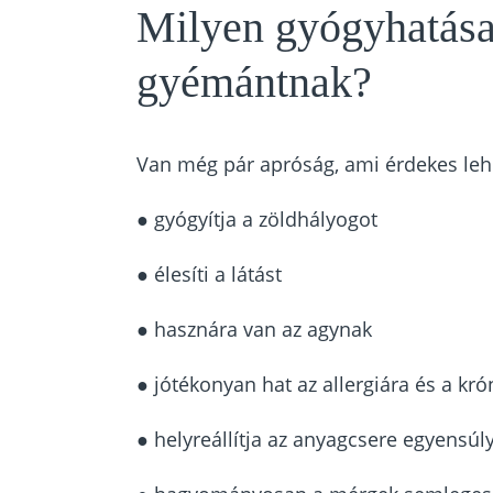
Milyen gyógyhatása
gyémántnak?
Van még pár apróság, ami érdekes lehe
● gyógyítja a zöldhályogot
● élesíti a látást
● hasznára van az agynak
● jótékonyan hat az allergiára és a kr
● helyreállítja az anyagcsere egyensúl