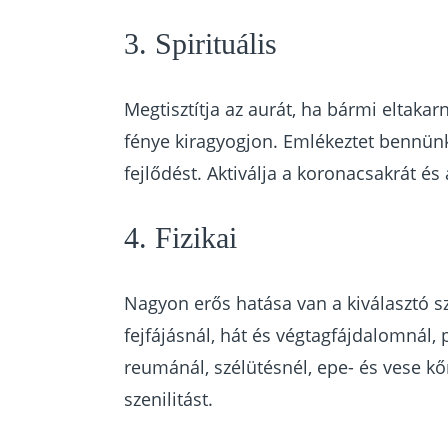
3. Spirituális
Megtisztítja az aurát, ha bármi eltakar
fénye kiragyogjon. Emlékeztet bennünket
fejlődést. Aktiválja a koronacsakrát és 
4. Fizikai
Nagyon erős hatása van a kiválasztó s
fejfájásnál, hát és végtagfájdalomnál
reumánál, szélütésnél, epe- és vese k
szenilitást.