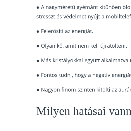
● A nagyméretű gyémánt kitűnően blok
stresszt és védelmet nyújt a mobiltel
● Felerősíti az energiát.
● Olyan kő, amit nem kell újratölteni.
● Más kristályokkal együtt alkalmazva
● Fontos tudni, hogy a negatív energiá
● Nagyon finom szinten kitölti az aurán 
Milyen hatásai van