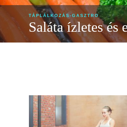
TÁPLÁLKOZÁS-GASZTRO
Saláta ízletes és