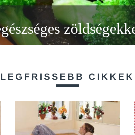
 egészséges zöldségekk
LEGFRISSEBB CIKKEK