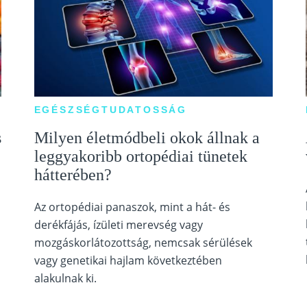
EGÉSZSÉGTUDATOSSÁG
s
Milyen életmódbeli okok állnak a
leggyakoribb ortopédiai tünetek
hátterében?
Az ortopédiai panaszok, mint a hát- és
derékfájás, ízületi merevség vagy
mozgáskorlátozottság, nemcsak sérülések
vagy genetikai hajlam következtében
alakulnak ki.