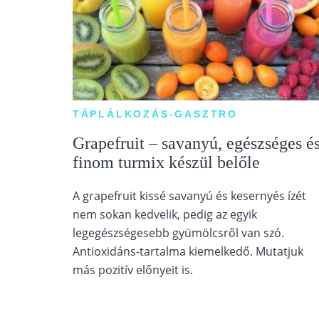
TÁPLÁLKOZÁS-GASZTRO
Grapefruit – savanyú, egészséges é
finom turmix készül belőle
A grapefruit kissé savanyú és kesernyés ízét
nem sokan kedvelik, pedig az egyik
legegészségesebb gyümölcsről van szó.
Antioxidáns-tartalma kiemelkedő. Mutatjuk
más pozitív előnyeit is.