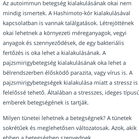
Az autoimmun betegség kialakulásának okai nem
mindig ismertek. A Hashimoto-kór kialakulásával
kapcsolatban is vannak találgatások. Létrejöttének
okai lehetnek a környezeti méreganyagok, vegyi
anyagok és szennyeződések, de egy bakteriális
fertőzés is oka lehet a kialakulásának. A
pajzsmirigybetegség kialakulásának oka lehet a
bélrendszerben élősködő parazita, vagy vírus is. A
pajzsmirigybetegségek kialakulása miatt a stressz is
felelőssé tehető. Általában a stresszes, ideges típus
emberek betegségének is tartják.
Milyen tünetei lehetnek a betegségnek? A tünetek
sokrétűek és meglehetősen változatosak. Azok, akik
ebben a betegségben szenvednek,