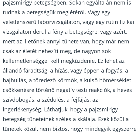
pajzsmirigy betegségben. Sokan egyáltalán nem is
tudnak a betegségük meglétéről. Vagy egy
véletlenszerű laborvizsgálaton, vagy egy rutin fizikai
vizsgálaton derül a fény a betegségre, vagy azért,
mert az illetőnek annyi tünete van, hogy már nem
csak az életét nehezíti meg, de nagyon sok
kellemetlenséggel kell megküzdenie. Ez lehet az
állandó fáradtság, a hízás, vagy éppen a fogyás, a
hajhullás, a töredező körmök, a külső hőmérséklet
csökkenésre történő negatív testi reakciók, a heves
szívdobogás, a szédülés, a fejfájás, az
ingerlékenység. Láthatjuk, hogy a pajzsmirigy
betegség tüneteinek széles a skálája. Ezek közül a
tünetek közül, nem biztos, hogy mindegyik egyszerr