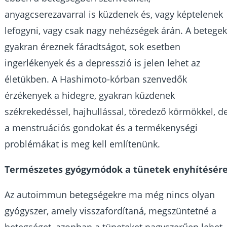
anyagcserezavarral is küzdenek és, vagy képtelenek
lefogyni, vagy csak nagy nehézségek árán. A betege
gyakran éreznek fáradtságot, sok esetben
ingerlékenyek és a depresszió is jelen lehet az
életükben. A Hashimoto-kórban szenvedők
érzékenyek a hidegre, gyakran küzdenek
székrekedéssel, hajhullással, töredező körmökkel, d
a menstruációs gondokat és a termékenységi
problémákat is meg kell említenünk.
Természetes gyógymódok a tünetek enyhítésér
Az autoimmun betegségekre ma még nincs olyan
gyógyszer, amely visszafordítaná, megszüntetné a
betegséget, azonban a tüneteket nagyszerűen lehet