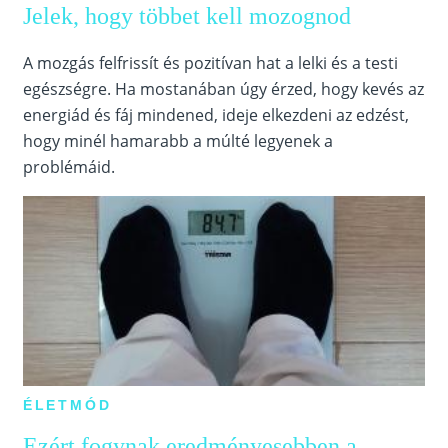
Jelek, hogy többet kell mozognod
A mozgás felfrissít és pozitívan hat a lelki és a testi
egészségre. Ha mostanában úgy érzed, hogy kevés az
energiád és fáj mindened, ideje elkezdeni az edzést,
hogy minél hamarabb a múlté legyenek a
problémáid.
ÉLETMÓD
Ezért fogynak eredményesebben a