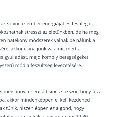
k szívni az ember energiáját és testileg is
kozhatnak stresszt az életünkben, de ha meg
ilyen hatékony módszerek válnak be nálunk a
ére, akkor csináljunk valamit, mert a
kus gyulladást, majd komoly betegségeket
yszerű mód a feszültség levezetésére.
és még annyi energiád sincs sokszor, hogy főzz
ltba, akkor mindenképpen el kell kezdened
k tűnik, hiszen éppen ez a gond, hogy
utatások igazolják, hogy már napi 20-30