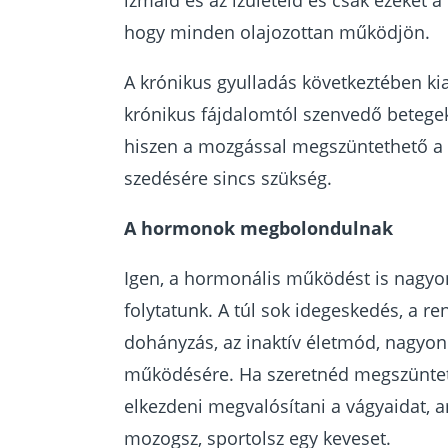
izmaid és az ízületeid és csak ezeket 
hogy minden olajozottan működjön.
A krónikus gyulladás következtében ki
krónikus fájdalomtól szenvedő betegek
hiszen a mozgással megszüntethető a 
szedésére sincs szükség.
A hormonok megbolondulnak
Igen, a hormonális működést is nagyo
folytatunk. A túl sok idegeskedés, a re
dohányzás, az inaktív életmód, nagyon 
működésére. Ha szeretnéd megszüntetn
elkezdeni megvalósítani a vágyaidat, 
mozogsz, sportolsz egy keveset.