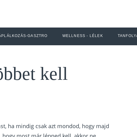
ÁPLÁLKOZÁS-GASZTRO
WELLNESS - LÉLEK
TANFOLY
öbbet kell
st, ha mindig csak azt mondod, hogy majd
a, hogy most már lépned kell, akkor ne