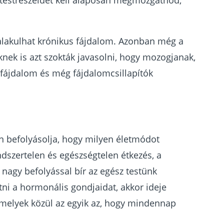
a testrészeidet kell alaposan megmozgatnod,
alakulhat krónikus fájdalom. Azonban még a
nek is azt szokták javasolni, hogy mozogjanak,
fájdalom és még fájdalomcsillapítók
n befolyásolja, hogy milyen életmódot
ndszertelen és egészségtelen étkezés, a
nagy befolyással bír az egész testünk
i a hormonális gondjaidat, akkor ideje
amelyek közül az egyik az, hogy mindennap