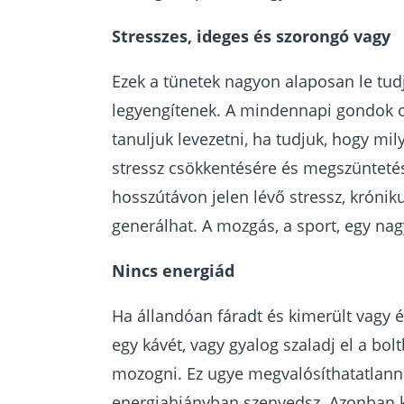
Stresszes, ideges és szorongó vagy
Ezek a tünetek nagyon alaposan le tudjá
legyengítenek. A mindennapi gondok o
tanuljuk levezetni, ha tudjuk, hogy m
stressz csökkentésére és megszüntetés
hosszútávon jelen lévő stressz, króni
generálhat. A mozgás, a sport, egy nag
Nincs energiád
Ha állandóan fáradt és kimerült vagy 
egy kávét, vagy gyalog szaladj el a bo
mozogni. Ez ugye megvalósíthatatlanna
energiahiányban szenvedsz. Azonban k