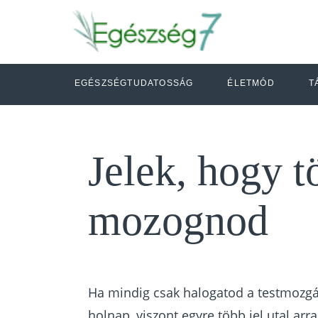
EGÉSZSÉGTUDATOSSÁG
ÉLETMÓD
T
Jelek, hogy t
mozognod
Ha mindig csak halogatod a testmozgá
holnap, viszont egyre több jel utal arr