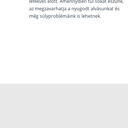
lefekvés előtt. Amennyiben túl sokat eszünk,
az megzavarhatja a nyugodt alvásunkat és
még súlyproblémáink is lehetnek.