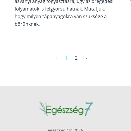
ásványi anyag fogyasztásra, úgy az öregedési
folyamatok is felgyorsulhatnak. Mutatjuk,
hogy milyen tápanyagokra van szüksége a
bőrünknek.
‹
1
2
›
egeszseg7 © 2026