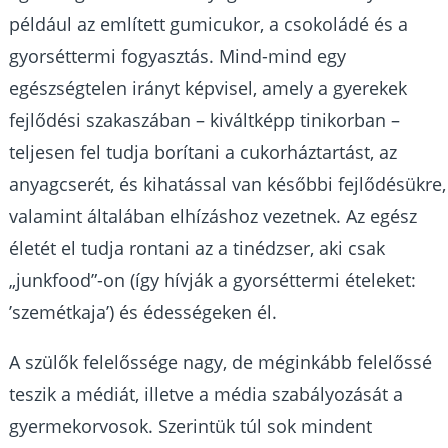
például az említett gumicukor, a csokoládé és a
gyorséttermi fogyasztás. Mind-mind egy
egészségtelen irányt képvisel, amely a gyerekek
fejlődési szakaszában – kiváltképp tinikorban –
teljesen fel tudja borítani a cukorháztartást, az
anyagcserét, és kihatással van későbbi fejlődésükre,
valamint általában elhízáshoz vezetnek. Az egész
életét el tudja rontani az a tinédzser, aki csak
„junkfood”-on (így hívják a gyorséttermi ételeket:
’szemétkaja’) és édességeken él.
A szülők felelőssége nagy, de méginkább felelőssé
teszik a médiát, illetve a média szabályozását a
gyermekorvosok. Szerintük túl sok mindent