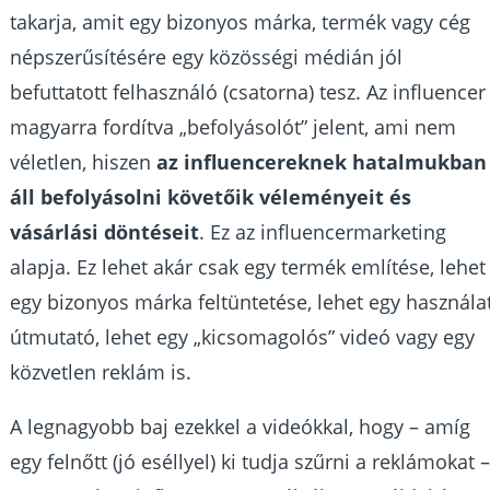
takarja, amit egy bizonyos márka, termék vagy cég
népszerűsítésére egy közösségi médián jól
befuttatott felhasználó (csatorna) tesz. Az influencer
magyarra fordítva „befolyásolót” jelent, ami nem
véletlen, hiszen
az influencereknek hatalmukban
áll befolyásolni követőik véleményeit és
vásárlási döntéseit
. Ez az influencermarketing
alapja. Ez lehet akár csak egy termék említése, lehet
egy bizonyos márka feltüntetése, lehet egy használat
útmutató, lehet egy „kicsomagolós” videó vagy egy
közvetlen reklám is.
A legnagyobb baj ezekkel a videókkal, hogy – amíg
egy felnőtt (jó eséllyel) ki tudja szűrni a reklámokat 