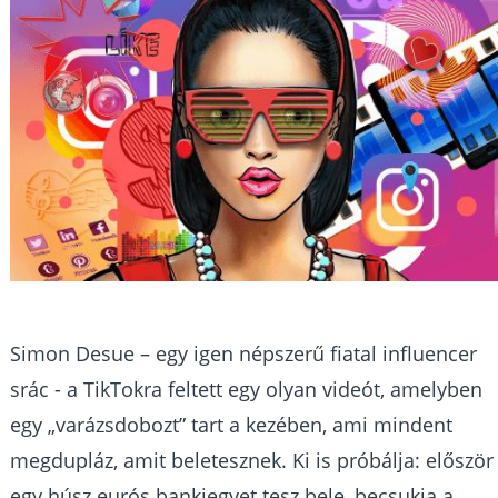
Simon Desue – egy igen népszerű fiatal influencer
srác - a TikTokra feltett egy olyan videót, amelyben
egy „varázsdobozt” tart a kezében, ami mindent
megdupláz, amit beletesznek. Ki is próbálja: először
egy húsz eurós bankjegyet tesz bele, becsukja a