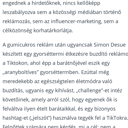
engednek a hirdetőknek, nincs kellőképp
leszabályozva sem a közösségi médiában történő
reklámozás, sem az influencer-marketing, sem a
célközönség korhatárkorlátja.
A gumicukros reklám után ugyancsak Simon Desue
készített egy gyorséttermi étkezésre buzdító reklámo
a Tiktokon, ahol épp a barátnőjével eszik egy
„aranyboltíves” gyorséttermben. Ezúttal még
meredekebb az egészségtelen életmódra való
buzdítás, ugyanis egy kihívást, „challenge”-et intéz
követőinek, amely arról szól, hogy egyenek ők is
felváltva ilyen ételt barátaikkal, és egy bizonyos
hashtag-et („jelszót”) használva tegyék fel a TikTokra
Felnőttek számára nem kérdés, mi a cél: nem a