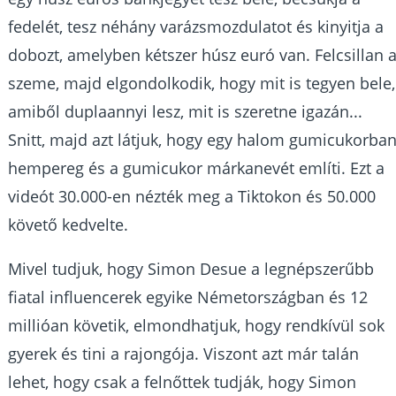
fedelét, tesz néhány varázsmozdulatot és kinyitja a
dobozt, amelyben kétszer húsz euró van. Felcsillan 
szeme, majd elgondolkodik, hogy mit is tegyen bele,
amiből duplaannyi lesz, mit is szeretne igazán...
Snitt, majd azt látjuk, hogy egy halom gumicukorba
hempereg és a gumicukor márkanevét említi. Ezt a
videót 30.000-en nézték meg a Tiktokon és 50.000
követő kedvelte.
Mivel tudjuk, hogy Simon Desue a legnépszerűbb
fiatal influencerek egyike Németországban és 12
millióan követik, elmondhatjuk, hogy rendkívül sok
gyerek és tini a rajongója. Viszont azt már talán
lehet, hogy csak a felnőttek tudják, hogy Simon