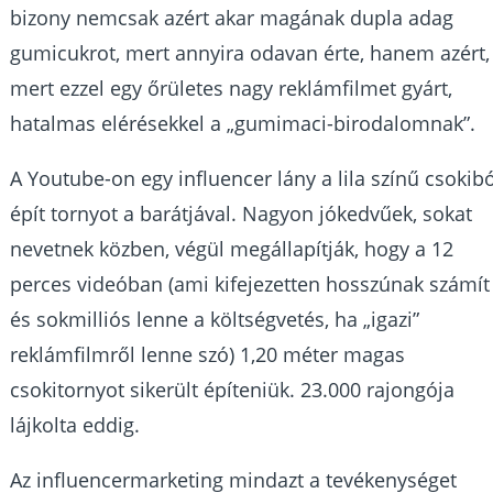
bizony nemcsak azért akar magának dupla adag
gumicukrot, mert annyira odavan érte, hanem azért,
mert ezzel egy őrületes nagy reklámfilmet gyárt,
hatalmas elérésekkel a „gumimaci-birodalomnak”.
A Youtube-on egy influencer lány a lila színű csokib
épít tornyot a barátjával. Nagyon jókedvűek, sokat
nevetnek közben, végül megállapítják, hogy a 12
perces videóban (ami kifejezetten hosszúnak számít
és sokmilliós lenne a költségvetés, ha „igazi”
reklámfilmről lenne szó) 1,20 méter magas
csokitornyot sikerült építeniük. 23.000 rajongója
lájkolta eddig.
Az influencermarketing mindazt a tevékenységet