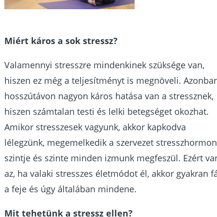
Miért káros a sok stressz?
Valamennyi stresszre mindenkinek szüksége van,
hiszen ez még a teljesítményt is megnöveli. Azonba
hosszútávon nagyon káros hatása van a stressznek,
hiszen számtalan testi és lelki betegséget okozhat.
Amikor stresszesek vagyunk, akkor kapkodva
lélegzünk, megemelkedik a szervezet stresszhormon
szintje és szinte minden izmunk megfeszül. Ezért va
az, ha valaki stresszes életmódot él, akkor gyakran f
a feje és úgy általában mindene.
Mit tehetünk a stressz ellen?