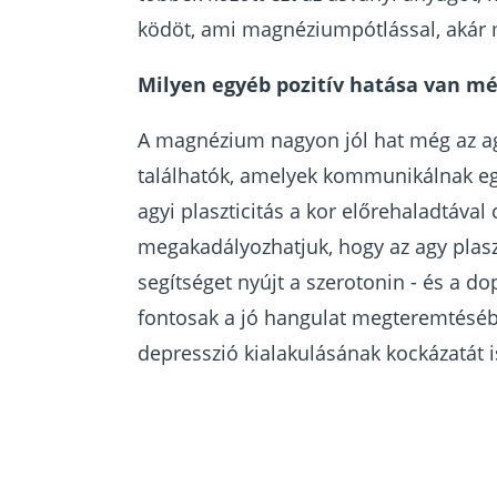
ködöt, ami magnéziumpótlással, akár m
Milyen egyéb pozitív hatása van 
A magnézium nagyon jól hat még az ag
találhatók, amelyek kommunikálnak egym
agyi plaszticitás a kor előrehaladtáva
megakadályozhatjuk, hogy az agy plasz
segítséget nyújt a szerotonin - és a 
fontosak a jó hangulat megteremtéséb
depresszió kialakulásának kockázatát i