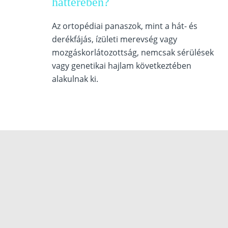
hátterében?
Az ortopédiai panaszok, mint a hát- és
derékfájás, ízületi merevség vagy
mozgáskorlátozottság, nemcsak sérülések
vagy genetikai hajlam következtében
alakulnak ki.