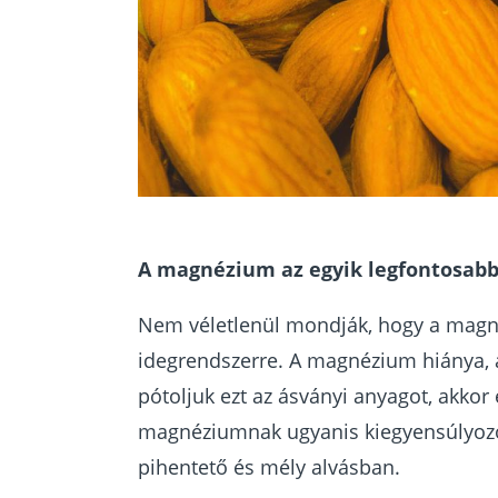
A magnézium az egyik legfontosabb
Nem véletlenül mondják, hogy a magné
idegrendszerre. A magnézium hiánya, a
pótoljuk ezt az ásványi anyagot, akko
magnéziumnak ugyanis kiegyensúlyozó 
pihentető és mély alvásban.