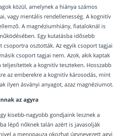
agok közül, amelynek a hiánya számos
ai, vagy mentális rendellenesség. A kognitív
llemző. A magnéziumhiány, fiataloknál is
 működésében. Egy kutatásba idősebb
csoportra osztották. Az egyik csoport tagjai
másik csoport tagjai nem. Azok, akik kaptak
teljesítettek a kognitív teszteken. Hosszabb
kre az emberekre a kognitív károsodás, mint
ak ilyen ásványi anyagot, azaz magnéziumot.
nnak az agyra
ogy kisebb-nagyobb gondjaink lesznek a
 lépő nőknek talán azért is javasolják
 mivel a menopauza okozhat úgynevezett agyi