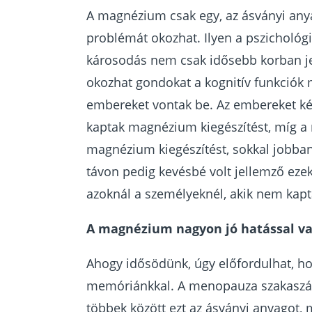
A magnézium csak egy, az ásványi any
problémát okozhat. Ilyen a pszichológi
károsodás nem csak idősebb korban je
okozhat gondokat a kognitív funkciók
embereket vontak be. Az embereket két 
kaptak magnézium kiegészítést, míg a 
magnézium kiegészítést, sokkal jobban 
távon pedig kevésbé volt jellemző eze
azoknál a személyeknél, akik nem kapt
A magnézium nagyon jó hatással va
Ahogy idősödünk, úgy előfordulhat, h
memóriánkkal. A menopauza szakaszába
többek között ezt az ásványi anyagot,