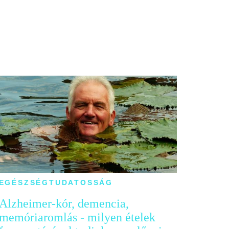
EGÉSZSÉGTUDATOSSÁG
Alzheimer-kór, demencia,
memóriaromlás - milyen ételek