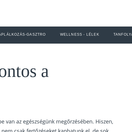
ÁPLÁLKOZÁS-GASZTRO
WELLNESS - LÉLEK
TANFOLY
ontos a
pe van az egészségünk megőrzésében. Hiszen,
nem csak fertőzéseket kaphatunk el, de sok