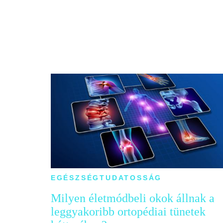
EGÉSZSÉGTUDATOSSÁG
Milyen életmódbeli okok állnak a
leggyakoribb ortopédiai tünetek