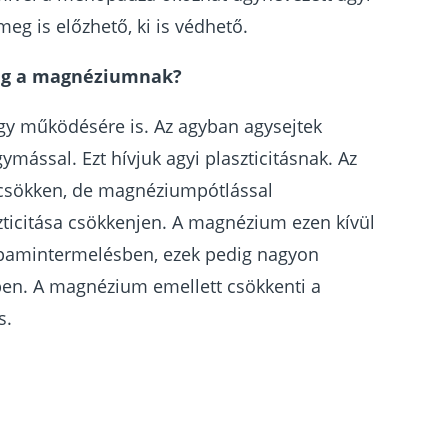
eg is előzhető, ki is védhető.
még a magnéziumnak?
y működésére is. Az agyban agysejtek
ással. Ezt hívjuk agyi plaszticitásnak. Az
l csökken, de magnéziumpótlással
ticitása csökkenjen. A magnézium ezen kívül
dopamintermelésben, ezek pedig nagyon
en. A magnézium emellett csökkenti a
s.