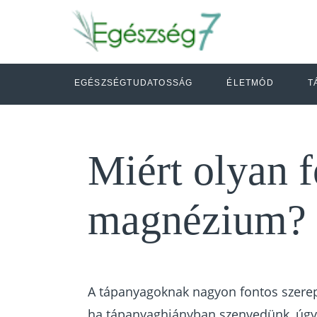
EGÉSZSÉGTUDATOSSÁG
ÉLETMÓD
T
Miért olyan f
magnézium?
A tápanyagoknak nagyon fontos szere
ha tápanyaghiányban szenvedünk, úgy 