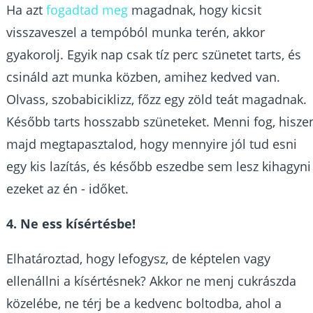
Ha azt
fogadtad meg
magadnak, hogy kicsit
visszaveszel a tempóból munka terén, akkor
gyakorolj. Egyik nap csak tíz perc szünetet tarts, és
csináld azt munka közben, amihez kedved van.
Olvass, szobabiciklizz, főzz egy zöld teát magadnak.
Később tarts hosszabb szüneteket. Menni fog, hisze
majd megtapasztalod, hogy mennyire jól tud esni
egy kis lazítás, és később eszedbe sem lesz kihagyni
ezeket az én - időket.
4. Ne ess kísértésbe!
Elhatároztad, hogy lefogysz, de képtelen vagy
ellenállni a kísértésnek? Akkor ne menj cukrászda
közelébe, ne térj be a kedvenc boltodba, ahol a